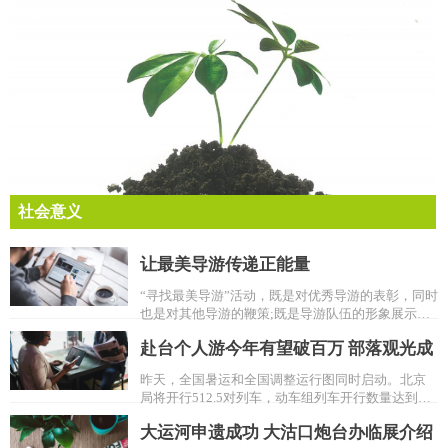
社会意义
作者林徽因是中国著名建筑学家和作家，作品《你是人间四月天》
让最美导游传递正能量
这首诗发表于1934年的《学文》上，是儿子梁从诫的出生而作，表
达了对儿子的希望和儿子出生带来的喜悦。
“寻找最美导游”活动，既是对优秀导游的表彰，同时
也是对其他导游的鞭策;既是导游队伍的形象展示，
也能让社会更细致、深入地了解导游员那不为人所
赴台个人游今年有望破百万 部落观光成
知的努力和付出。
昨天，全国暑运和全国调整运行图同时启动。北京
新宠
局将开行512.5对列车，动车组列车开行数量达到全
部开行列车的六成。昨天，北京首次开行去往厦门
大运河申遗成功 大沽口炮台办临展介绍
的高铁，耗时只有13小时。同时，为了方便旅客出