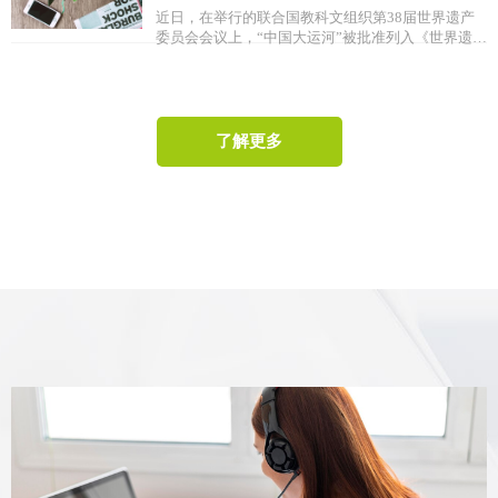
行，北京还首次在周末加开两趟去往哈尔滨西的“红
近日，在举行的联合国教科文组织第38届世界遗产
发展历史
眼”高铁。
委员会会议上，“中国大运河”被批准列入《世界遗产
名录》，成为我国第46处世界遗产。位于大运河入
海之端的大沽口炮台遗址博物馆特开辟了大型临展
介绍大运河的发展历史。
了解更多